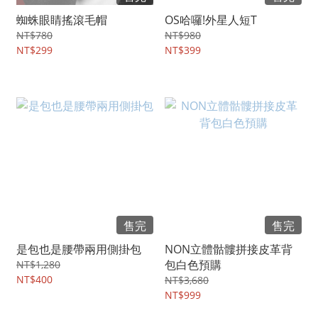
蜘蛛眼睛搖滾毛帽
OS哈囉!外星人短T
NT$780
NT$980
NT$299
NT$399
售完
售完
是包也是腰帶兩用側掛包
NON立體骷髏拼接皮革背
包白色預購
NT$1,280
NT$400
NT$3,680
NT$999