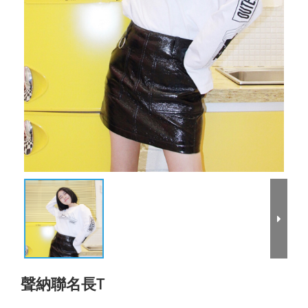
聲納聯名長T