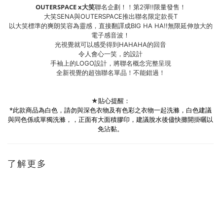
OUTERSPACE x大笑
聯名企劃！！第2彈!!限量發售！
大笑SENA與OUTERSPACE推出聯名限定款長T
以大笑標準的爽朗笑容為靈感，直接翻譯成BIG HA HA!!無限延伸放大的
電子感音波！
光視覺就可以感受得到HAHAHA的回音
令人會心一笑，的設計
手袖上的LOGO設計，將聯名概念完整呈現
全新視覺的超強聯名單品！不能錯過！
貼心提醒：
★
*此款商品為白色，請勿與深色衣物及有色彩之衣物一起洗滌，白色建議
與同色係或單獨洗滌，，正面有大面積膠印，建議脫水後儘快攤開掛曬以
免沾黏。
了解更多