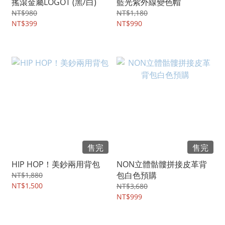
搖滾金屬LOGOT (黑/白)
藍光紫外線變色帽
NT$980
NT$1,180
NT$399
NT$990
售完
售完
HIP HOP！美鈔兩用背包
NON立體骷髏拼接皮革背
包白色預購
NT$1,880
NT$1,500
NT$3,680
NT$999