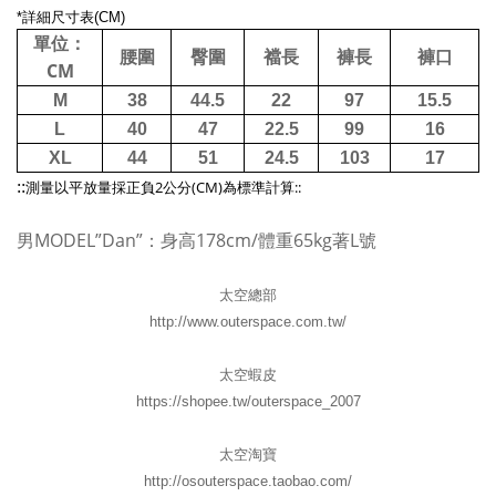
*
詳細尺寸表
(CM)
單位：
腰圍
臀圍
襠長
褲長
褲口
CM
M
38
44.5
22
97
15.5
L
40
47
22.5
99
16
XL
44
51
24.5
103
17
::
2
(CM)
::
測量以平放量採正負
公分
為標準計算
男MODEL”Dan”：身高178cm/體重65kg著L號
太空總部
http://www.outerspace.com.tw/
太空蝦皮
https://shopee.tw/outerspace_2007
太空淘寶
http://osouterspace.taobao.com/