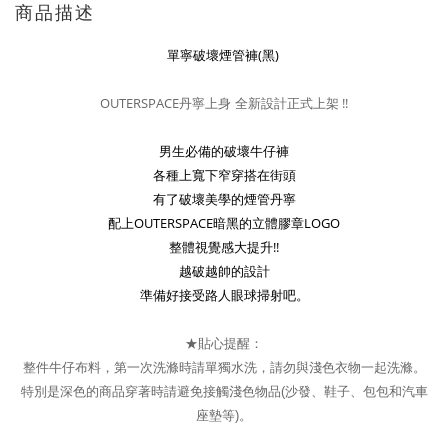
商品描述
(
)
單寧破壞煙管褲
黑
OUTERSPACE
!!
丹寧上身 全新設計正式上架
男生必備的破壞牛仔褲
各種上寬下窄穿搭在街頭
有了破壞美學的煙管丹寧
OUTERSPACE
LOGO
配上
暗黑的立體膠章
!!
整體視覺感大提升
越破越帥的設計
準備好接受路人眼球掃射吧。
★
貼心提醒
：
整件牛仔布料，第一次洗滌時請單獨水洗，請勿與淺色衣物一起洗滌。
特別是深色的商品穿著時請避免接觸淺色物品(沙發、鞋子、包包和汽車
座墊等)。