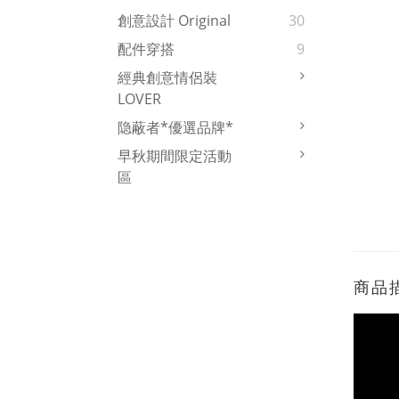
創意設計 Original
30
配件穿搭
9
經典創意情侶裝
LOVER
隐蔽者*優選品牌*
早秋期間限定活動
區
商品