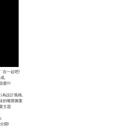
``在一起吧!
成,
蜜!!!
t)為設計風格,
意味的嘴唇圖案
戀愛主題
火
分開!