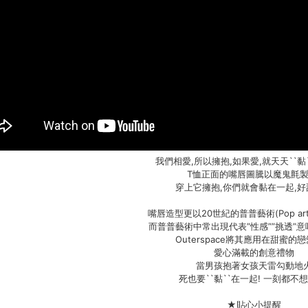
我們相愛,所以擁抱,如果愛,就天天``黏
T恤正面的嘴唇圖騰以魔鬼氈製
穿上它擁抱,你們就會黏在一起,好甜
嘴唇造型更以20世紀的普普藝術(Pop ar
而普普藝術中常出現代表”性感””挑透”
Outerspace將其應用在甜蜜的
愛心滿載的創意禮物
當男孩抱著女孩天雷勾動地
死也要``黏``在一起! 一刻都不想
★貼心小提醒