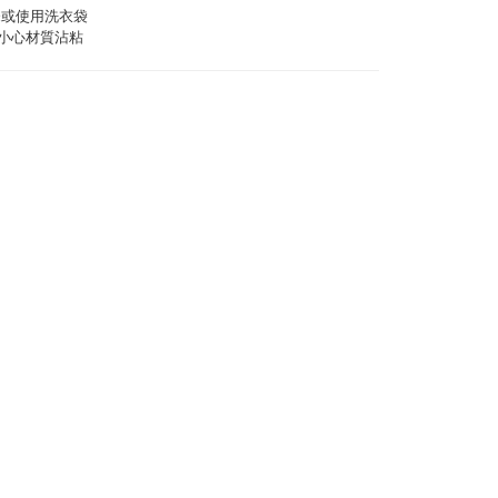
滌或使用洗衣袋
請小心材質沾粘