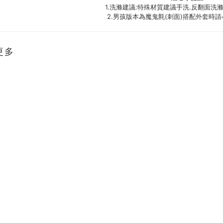
1.洗滌建議:特殊材質建議手洗.反翻面洗
2.男孩版本為魔鬼氈(刺面)搭配外套時
更多