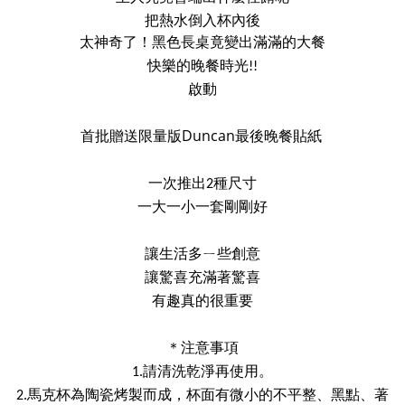
把熱水倒入杯內後
太神奇了！黑色長桌竟變出滿滿的大餐
快樂的晚餐時光
!!
啟動
首批贈送限量版
Duncan
最後晚餐貼紙
一次推出
種尺寸
2
一大一小一套剛剛好
讓生活多ㄧ些創意
讓驚喜充滿著驚喜
有趣真的很重要
＊
注意事項
請清洗乾淨再使用
。
1.
馬克杯為陶瓷烤製而成，杯面有微小的不平整、黑點、著
2.