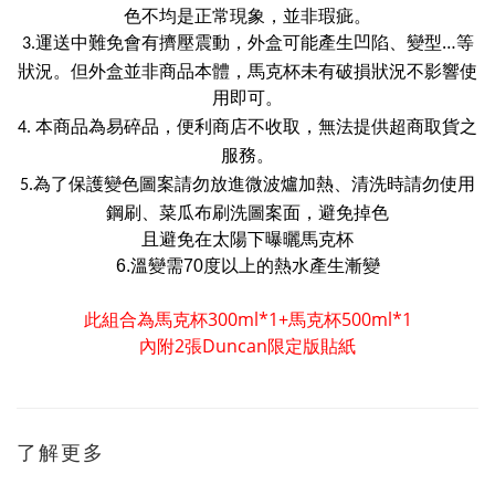
色不均是正常現象，並非瑕疵。
運送中難免會有擠壓震動，外盒可能產生凹陷、變型
…
等
3.
狀況。但外盒並非商品本體，馬克杯未有破損狀況不影響使
用即可。
易碎品，便利商店不收取，無法提供超商取貨之
本商品為
4.
服務。
為了保護變色圖案請勿放進微波爐加熱、清洗時請勿使用
5.
鋼刷、菜瓜布刷洗圖案面，避免掉色
且避免在太陽下曝曬馬克杯
溫變需
度以上的熱水產生漸變
6.
70
此組合為馬克杯300ml*1+馬克杯500ml*1
內附2張Duncan限定版貼紙
了解更多