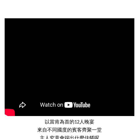
以當肯為首的
人晚宴
12
來自不同國度的賓客齊聚一堂
主人究竟會端出什麼佳餚呢